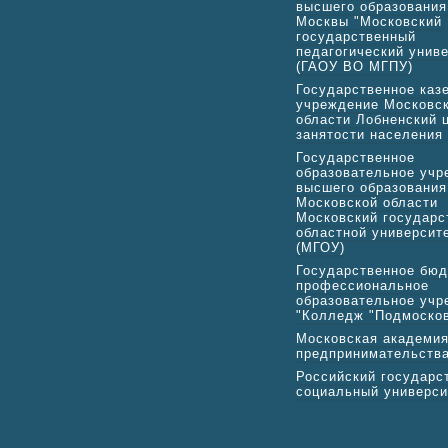
высшего образования
Москвы "Московский
государственный
педагогический униве
(ГАОУ ВО МГПУ)
Государственное каз
учреждение Московс
области Лобненский 
занятости населения
Государственное
образовательное учр
высшего образования
Московской области
Московский государс
областной университ
(МГОУ)
Государственное бю
профессиональное
образовательное учр
"Колледж "Подмоско
Московская академи
предпринимательств
Российский государс
социальный универси